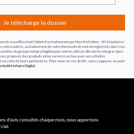
onnel recueillies font l'objet d'un traitement par MarchéOnline – RCS Nanterre
es entre autres, au traitement de votre demande et sont enregistrées dans nos
ciétés du groupe Infopro Digital pourront les utiliser afin de les intégrer dans
ous proposer des produits et/ou services en lien avec vos activités
 ou celui de leurs partenaires. Pour exercer vos droits, vous y opposer ou pour
ntialité Infopro Digital
.
lions d'avis consultés chaque mois, nous apportons
cial.