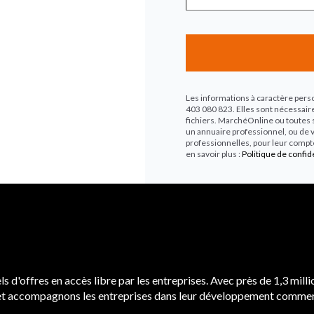
Les informations à caractère pers
403 080 823. Elles sont nécessair
fichiers. MarchéOnline ou toutes so
un annuaire professionnel, ou de v
professionnelles, pour leur compte
en savoir plus :
Politique de confide
s d'offres en accès libre par les entreprises. Avec près de 1,3 mil
ic et accompagnons les entreprises dans leur développement commer