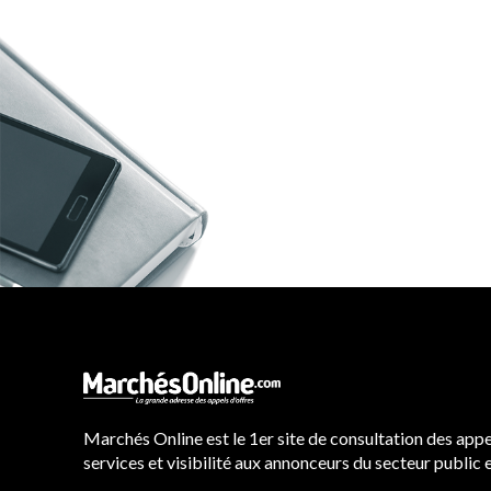
Marchés Online est le 1er site de consultation des appel
services et visibilité aux annonceurs du secteur publ